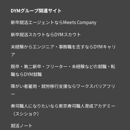
５．(情報の照合)
当社は、利用者から受領した内容と求人企業が提示する求
DYMグループ関連サイト
人情報とを照合しますが、検討基準や判断理由などをお伝
えすることはできません。また、利用者から求人企業に対
する応募依頼を受付けて以降も、求人企業からの依頼に基
新卒就活エージェントならMeets Company
づき、求人企業に代わって当社が当該求人への適合度合い
を判断することがあります。
新卒就活スカウトならDYMスカウト
６．(労働条件)
未経験からエンジニア・事務職を志すならDYMキャリ
利用者は、利用者の責任において、求人企業に労働条件を
確認した後に契約を結ぶものとします。
ア
第３章 本委託サービス・本派遣サービス
既卒・第二新卒・フリーター・未経験などの就職・転
職ならDYM就職
７．(個別契約)
本委託サービス及び本派遣サービスの利用にあたっては、
障がい者雇用・就労移行支援ならワークスバリアフリ
利用者は、当社と別途契約（以下「個別契約」といいま
す）を締結いただく必要がございます。本規約と個別契約
ー
の内容が矛盾抵触する場合、個別契約の定めが優先するも
のとします。
寿司職人になりたいなら東京寿司職人育成アカデミー
第４章 一般条項
（スシショク）
８．(個人情報の取扱い)
就活ノート