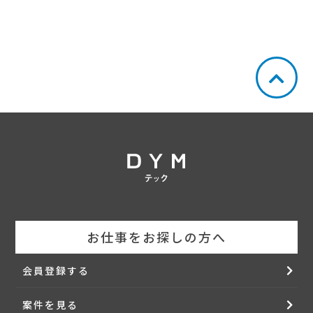
a.本職業紹介サービス
利用者からお伺いしたヒアリング内容と求人企業が希望す
る求人条件との照合、求人情報の提供、電話や面談による
カウンセリング、担当カウンセラーによる求職活動・営業
活動支援、求人企業への応募手続きの代行などのサービス
の総称をいいます。
b.本委託サービス
当社がクライアント企業から受託した業務を利用者に再委
託するサービス、及びかかるサービスの提供に向けた情報
提供をいいます。
c.本派遣サービス
当社と派遣契約を締結いただいた利用者を派遣先企業へ派
遣するサービス、及びかかるサービスの提供に向けた情報
提供をいいます。
(２) 利用者
当社に対し、本サービスの利用を申し込んだ方を指しま
す。
お仕事をお探しの方へ
(３) 求人企業
当社との間で別途締結する人材紹介契約に基づき、当社に
会員登録する
対して自らが求める人材の紹介を委託した企業を指しま
す。なお、人材紹介に際し、他社と共同する場合がありま
す。
案件を見る