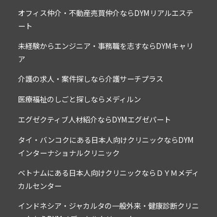
当社は、別途定める「個人情報の取扱いについて」に従
い、利用者の個人情報を適切に収集・利用・提供・管理し
オフィス仲介・不動産売買仲介ならDYMリアルエステ
ます。
ート
９．(ID・パスワード管理)
未経験からエンジニア・事務職を志すならDYMキャリ
利用者は、当社が本サービスに関連してパスワードを発行
した場合は、当該ID・パスワードを自らの責任において使
ア
用・管理し、いかなる場合も当該パスワードを第三者に使
用させ、または譲渡してはならないものとします。
介護の求人・案件探しなら介護サーチプラス
１０．(禁止事項)
医療福祉のしごと探しならメディルン
利用者は、以下の行為をしてはならないものとします。
a. 虚偽の情報を当社に提供する行為
エグゼクティブ人材紹介ならDYMエグゼパート
b. 当社または求人企業の業務・営業を妨害する行為、また
は社会的信用もしくは評価を毀損する行為
タイ・バンコクにある日本人向けクリニックならDYM
c. 他の利用者、求人企業、クライアント企業、派遣先企
業、当社またはこれらのの従業員その他当社の事業の関係
インターナショナルクリニック
者(以下「関係者」といいます) を誹謗、中傷もしくは侮辱
する行為
d. 当社または関係者が有する著作権、商標権その他の知的
ベトナムにある日本人向けクリニックならＤＹＭメディ
財産権を含む一切の財産的権利、営業上の機密、名誉、プ
カルセンター
ライバシーなどを侵害する行為
e. 本サービスを通じて入手した情報を、本サービスの目的
の範囲を超えて使用し、または第三者に漏洩もしくは開示
インドネシア・ジャカルタの一般外来・健康診断クリニ
する行為
f. 法令もしくは公序良俗に反する行為、またはそのおそれ