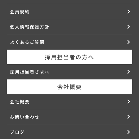
(４) クライアント企業
当社に対し、一定の業務を委託するとともに、当社から利
会員規約
用者に対する当該業務の再委託を許諾した企業をいいま
す。
個人情報保護方針
(５) 派遣先企業
当社の派遣労働者の派遣先企業をいいます。
よくあるご質問
(６)顧客企業
求人企業、クライアント企業、及び派遣先企業の総称をい
います。
採用担当者の方へ
(７)利用者情報
利用者が当社に対して提供した履歴書等に記載された、氏
採用担当者さまへ
名、住所、年齢や学歴など、利用者に関する全ての情報を
指します。
会社概要
２．(申込み方法)
本サービス利用のお申込み方法は、事務手続き上の観点か
会社概要
ら、当社がパンフレットまたは広告、本サービス・WEBサ
イトその他において当社が指定した方法によるものとし、
その他の方法によるお申込みは受付けられないものとしま
お問い合わせ
す。
ブログ
第２章 本職業紹介サービス