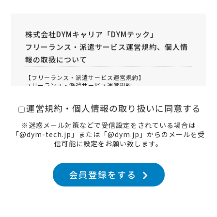
株式会社DYMキャリア「DYMテック」
フリーランス・派遣サービス運営規約、個人情
報の取扱について
【フリーランス・派遣サービス運営規約】
フリーランス・派遣サービス運営規約
株式会社DYMキャリア(以下「当社」といいます)が提供す
るフリーランス・派遣サービスの(以下「本サービス」とい
運営規約・個人情報の取り扱いに同意する
います)ご登録にあたっては、以下の運営規約(以下「本規
約」といいます)についてご承諾の上でお申込み頂けますよ
うお願い致します。
※迷惑メール対策などで受信設定をされている場合は
「@dym-tech.jp」または「@dym.jp」からのメールを受
信可能に設定をお願い致します。
第１章 総則
１．(定義)
会員登録をする
本規約において使用される各用語の定義は、以下に定める
通りと致します。
(１) 本サービス
次の３つのサービスの総称を指します。