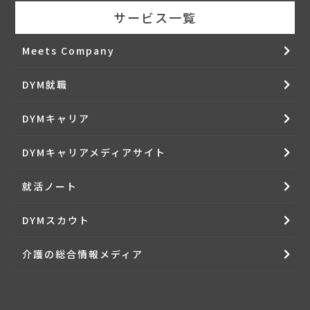
３．(本職業紹介サービスの提供)
サービス一覧
当社は利用者全てに対して、利用者からお伺いしたヒアリ
ング内容と求人企業が提示する求人情報とを照合し、照合
Meets Company
の結果を通知致します。ご紹介できる求人がある場合は、
情報を提供するものとし、加えて以下のサービスの中から
当該利用者に適切なサービスを当社の判断で提供するもの
DYM就職
と致します。
(１) 電話や面談によるカウンセリングの実施
(２) 担当カウンセラーによる求職活動支援
DYMキャリア
(３) 求人情報を補足する情報の提供
(４) 応募手続きの代行
(５) その他、利用者の案件成立に有益と当社が判断する一
DYMキャリアメディアサイト
切のサービス
また、カウンセリングなどで提出頂いた履歴書、職務経歴
就活ノート
書、スキルシートなどについて、利用者から削除のお申し
出があった場合は当社で責任を持って削除致します。
DYMスカウト
４．(本職業紹介サービス提供の期間)
当社が提供する本職業紹介サービスは、原則として、利用
者個々に本サービス開始の通知を行った日から2年間、サ
介護の総合情報メディア
ービスを提供させて頂きます。また、利用者から本サービ
ス提供の終了のお申し出を受けた場合についても、合理的
な範囲内で速やかに終了させて頂きます。