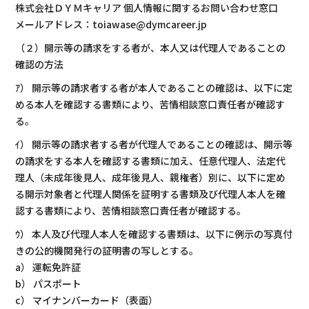
株式会社ＤＹＭキャリア 個人情報に関するお問い合わせ窓口
メールアドレス：toiawase@dymcareer.jp
（２）開示等の請求をする者が、本人又は代理人であることの
確認の方法
ｱ） 開示等の請求者する者が本人であることの確認は、以下に定
める本人を確認する書類により、苦情相談窓口責任者が確認す
る。
ｲ） 開示等の請求者する者が代理人であることの確認は、開示等
の請求をする本人を確認する書類に加え、任意代理人、法定代
理人（未成年後見人、成年後見人、親権者）別に、以下に定め
る開示対象者と代理人関係を証明する書類及び代理人本人を確
認する書類により、苦情相談窓口責任者が確認する。
ｳ） 本人及び代理人本人を確認する書類は、以下に例示の写真付
きの公的機関発行の証明書の写しとする。
a） 運転免許証
b） パスポート
c） マイナンバーカード（表面）