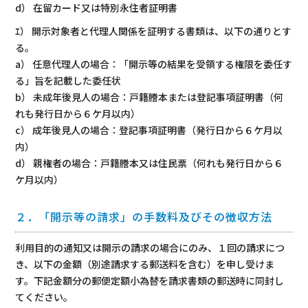
d） 在留カード又は特別永住者証明書
ｴ） 開示対象者と代理人関係を証明する書類は、以下の通りとす
る。
a） 任意代理人の場合：「開示等の結果を受領する権限を委任す
る」旨を記載した委任状
b） 未成年後見人の場合：戸籍謄本または登記事項証明書（何
れも発行日から６ケ月以内）
c） 成年後見人の場合：登記事項証明書（発行日から６ケ月以
内）
d） 親権者の場合：戸籍謄本又は住民票（何れも発行日から６
ケ月以内）
２．「開示等の請求」の手数料及びその徴収方法
利用目的の通知又は開示の請求の場合にのみ、１回の請求につ
き、以下の金額（別途請求する郵送料を含む）を申し受けま
す。下記金額分の郵便定額小為替を請求書類の郵送時に同封し
てください。