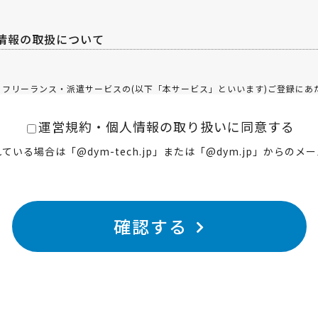
情報の取扱について
るフリーランス・派遣サービスの(以下「本サービス」といいます)ご登録にあ
運営規約・個人情報の取り扱いに同意する
いる場合は「@dym-tech.jp」または「@dym.jp」からの
通りと致します。
確認する
る求人条件との照合、求人情報の提供、電話や面談によるカウンセリング、担
託するサービス、及びかかるサービスの提供に向けた情報提供をいいます。