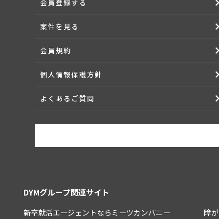
会員登録する
３．(本職業紹介サービスの提供)
案件を見る
当社は利用者全てに対して、利用者からお伺いしたヒアリ
とし、加えて以下のサービスの中から当該利用者に適切な
(１) 電話や面談によるカウンセリングの実施
会員規約
(２) 担当カウンセラーによる求職活動支援
(３) 求人情報を補足する情報の提供
(４) 応募手続きの代行
個人情報保護方針
(５) その他、利用者の案件成立に有益と当社が判断する一
また、カウンセリングなどで提出頂いた履歴書、職務経歴
よくあるご質問
４．(本職業紹介サービス提供の期間)
当社が提供する本職業紹介サービスは、原則として、利用
出を受けた場合についても、合理的な範囲内で速やかに終
５．(情報の照合)
当社は、利用者から受領した内容と求人企業が提示する求
けて以降も、求人企業からの依頼に基づき、求人企業に代
６．(労働条件)
DYMグループ関連サイト
利用者は、利用者の責任において、求人企業に労働条件を
新卒就活エージェントならミーツカンパニー
障が
第３章 本委託サービス・本派遣サービス