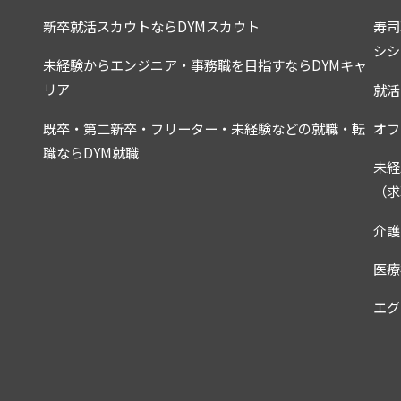
新卒就活スカウトならDYMスカウト
寿司
７．(個別契約)
シシ
本委託サービス及び本派遣サービスの利用にあたっては、
未経験からエンジニア・事務職を目指すならDYMキャ
場合、個別契約の定めが優先するものとします。
リア
就活
第４章 一般条項
既卒・第二新卒・フリーター・未経験などの就職・転
オフ
８．(個人情報の取扱い)
職ならDYM就職
当社は、別途定める「個人情報の取扱いについて」に従い
未経
（求
９．(ID・パスワード管理)
利用者は、当社が本サービスに関連してパスワードを発行
してはならないものとします。
介護
１０．(禁止事項)
医療
利用者は、以下の行為をしてはならないものとします。
エグ
a. 虚偽の情報を当社に提供する行為
b. 当社または求人企業の業務・営業を妨害する行為、ま
c. 他の利用者、求人企業、クライアント企業、派遣先企
d. 当社または関係者が有する著作権、商標権その他の知
e. 本サービスを通じて入手した情報を、本サービスの目
f. 法令もしくは公序良俗に反する行為、またはそのおそれ