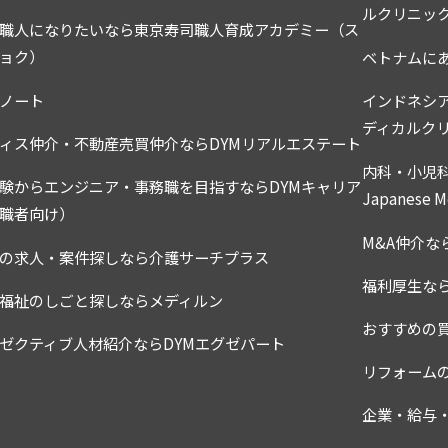
ルクリニッ
職人になりたいなら東京寿司職人育成アカデミー（ス
ョク）
ベトナムに
利用者は、当社と別途契約（以下「個別契約」といいます）を締結いただく必
ノート
インドネシ
ディカルク
ィス仲介・不動産売買仲介ならDYMリアルエステート
内科・小児
、利用者の個人情報を適切に収集・利用・提供・管理します。
験からエンジニア・事務職を目指すならDYMキャリア
Japanese Me
職者向け）
した場合は、当該ID・パスワードを自らの責任において使用・管理し、いか
M&A仲介な
の求人・案件探しなら介護サーチプラス
福利厚生な
福祉のしごと探しならメディルン
おすすめの
ゼクティブ人材紹介ならDYMエグゼパート
たは社会的信用もしくは評価を毀損する行為
リフォーム
業、当社またはこれらのの従業員その他当社の事業の関係者(以下「関係者」と
的財産権を含む一切の財産的権利、営業上の機密、名誉、プライバシーなどを
企業・給与
的の範囲を超えて使用し、または第三者に漏洩もしくは開示する行為
がある行為