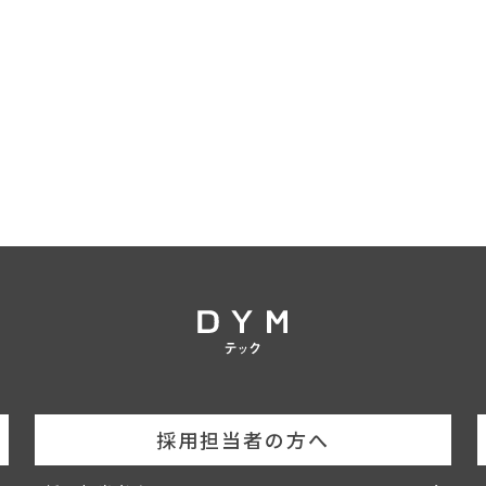
遣するサービス、及びかかるサービスの提供に向けた情報提供をいいます。
。
対して自らが求める人材の紹介を委託した企業を指します。なお、人材紹介に
用者に対する当該業務の再委託を許諾した企業をいいます。
います。
名、住所、年齢や学歴など、利用者に関する全ての情報を指します。
ら、当社がパンフレットまたは広告、本サービス・WEBサイトその他におい
採用担当者の方へ