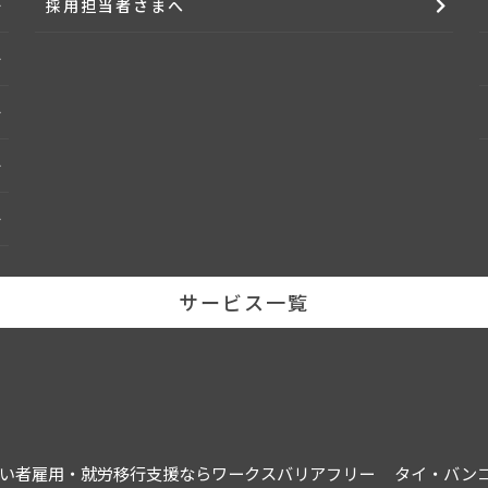
採用担当者さまへ
ング内容と求人企業が提示する求人情報とを照合し、照合の結果を通知致しま
サービスを当社の判断で提供するものと致します。
切のサービス
書、スキルシートなどについて、利用者から削除のお申し出があった場合は当
者個々に本サービス開始の通知を行った日から2年間、サービスを提供させて
了させて頂きます。
サービス一覧
人情報とを照合しますが、検討基準や判断理由などをお伝えすることはできま
わって当社が当該求人への適合度合いを判断することがあります。
確認した後に契約を結ぶものとします。
い者雇用・就労移行支援ならワークスバリアフリー
タイ・バン