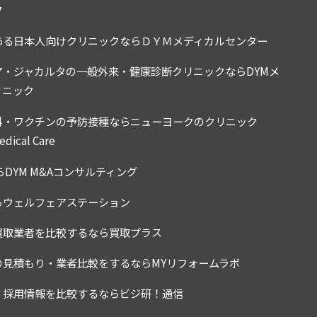
ク
ある日本人向けクリニックならＤＹＭメディカルセンター
要がございます。本規約と個別契約の内容が矛盾抵触する
ア・ジャカルタの一般外来・健康診断クリニックならDYMメ
リニック
科・ワクチンの予防接種ならニューヨークのクリニック
dical Care
なる場合も当該パスワードを第三者に使用させ、または譲渡
らDYM M&Aコンサルティング
らウェルフェアステーション
買取業者を比較するなら買取プラス
の見積もり・業者比較をするならMYリフォームラボ
いいます) を誹謗、中傷もしくは侮辱する行為
侵害する行為
・採用情報を比較するならビジ研！通信