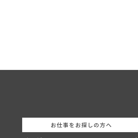
c.本派遣サービス
当社と派遣契約を締結いただいた利用者を派遣先企業へ派
(２) 利用者
当社に対し、本サービスの利用を申し込んだ方を指します
(３) 求人企業
当社との間で別途締結する人材紹介契約に基づき、当社に
(４) クライアント企業
当社に対し、一定の業務を委託するとともに、当社から利
(５) 派遣先企業
当社の派遣労働者の派遣先企業をいいます。
(６)顧客企業
求人企業、クライアント企業、及び派遣先企業の総称をい
(７)利用者情報
利用者が当社に対して提供した履歴書等に記載された、氏
２．(申込み方法)
本サービス利用のお申込み方法は、事務手続き上の観点か
お仕事をお探しの方へ
お申込みは受付けられないものとします。
第２章 本職業紹介サービス