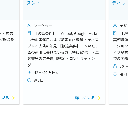
タント
ディレ
マーケター
デザ
 ・広告
【必須条件】 ・Yahoo!, Google, Meta
【必
 ＜歓迎条
広告の実運用および顧客対応経験 ・ディス
実務経験
プレイ広告の知見 【歓迎条件】 ・Meta広
ーション
告の運用に長けている方（特に希望） ・金
ィブ提案
融業界の広告運用経験 ・コンサルティン
での実務
グ…
50 
42 ～ 80 万円/月
週3
週5日
く見る
詳しく見る