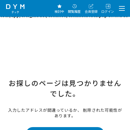
Warning
: Creating default object from empty value in
/home/kusanagi/dym-
検討中
閲覧履歴
会員登録
ログイン
tech/app/cfw_model/common/commonMeta.php
on line
89
お探しのページは見つかりません
でした。
入力したアドレスが間違っているか、 削除された可能性が
あります。