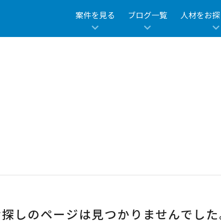
e/kusanagi/dym-tech/app/cfw_model/common/commo
案件を見る
ブログ一覧
人材をお探
お探しのページは見つかりませんでした