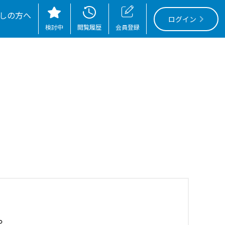
nMeta.php
on line
89
しの方へ
ログイン
検討中
閲覧履歴
会員登録
。