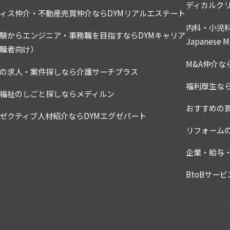
ディカルク
ィス仲介・不動産売買仲介ならDYMリアルエステート
内科・小児
験からエンジニア・事務職を目指すならDYMキャリア
Japanese Me
職者向け）
M&A仲介な
の求人・案件探しなら介護サーチプラス
福利厚生な
福祉のしごと探しならメディルン
おすすめの
ゼクティブ人材紹介ならDYMエグゼパート
リフォーム
企業・給与
BtoBサービ