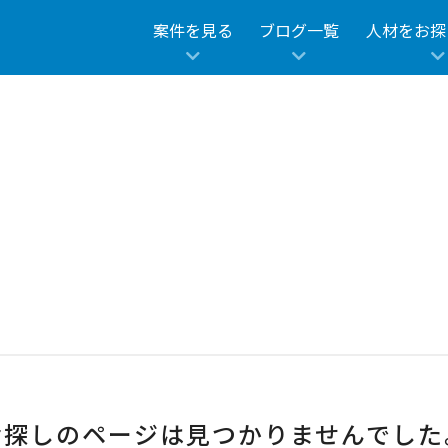
e/kusanagi/dym-tech/app/cfw_model/common/commo
案件を見る
ブログ一覧
人材をお探
お探しのページは見つかりませんでした