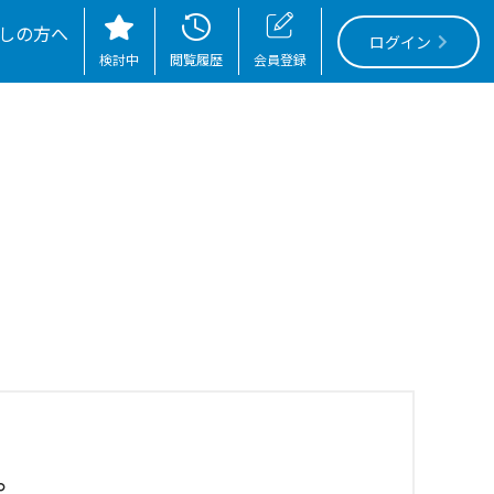
nMeta.php
on line
89
しの方へ
ログイン
検討中
閲覧履歴
会員登録
。