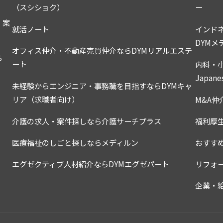
（スシショク）
ー
・案
就活ノート
インド
DYMメ
オフィス仲介・不動産売買仲介ならDYMリアルエステ
ら
ート
内科・
Japanes
未経験からエンジニア・事務職を目指すならDYMキャ
リア（求職者向け）
M&A仲
介護の求人・案件探しなら介護サーチプラス
福利厚
医療福祉のしごと探しならメディルン
おすす
エグゼクティブ人材紹介ならDYMエグゼパート
リフォ
企業・